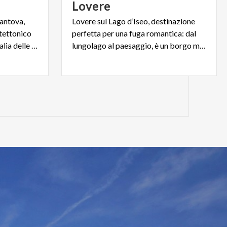
Lovere
antova,
Lovere sul Lago d’Iseo, destinazione
tettonico
perfetta per una fuga romantica: dal
più denso e ricco di tutta l'Italia delle signorie.
lungolago al paesaggio, è un borgo medievale tutto da scoprire