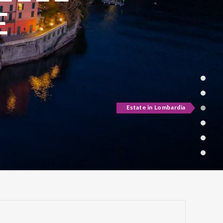
ATE
E
Active & green