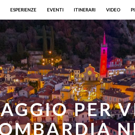
ESPERIENZE
EVENTI
ITINERARI
VIDEO
P
IAGGIO PER V
GI DI FRESCU
LOMBARDIA N
MBARDIA: D