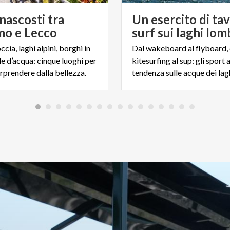
nascosti tra
Un esercito di ta
o e Lecco
surf sui laghi lom
occia, laghi alpini, borghi in
Dal wakeboard al flyboard, 
le d’acqua: cinque luoghi per
kitesurfing al sup: gli sport 
orprendere dalla bellezza.