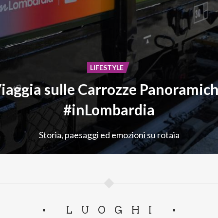
LIFESTYLE
iaggia sulle Carrozze Panoramic
#inLombardia
Storia,
paesaggi
ed
emozioni
su
rotaia
LUOGHI