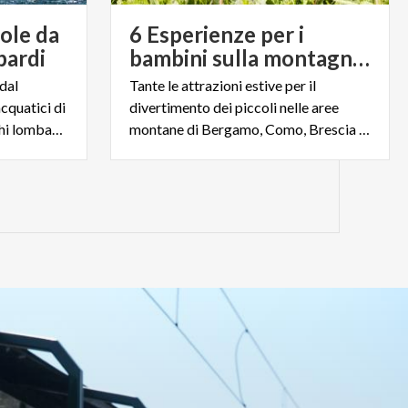
vole da
6 Esperienze per i
bardi
bambini sulla montagna lombarda
dal
Tante le attrazioni estive per il
acquatici di
divertimento dei piccoli nelle aree
tendenza sulle acque dei laghi lombardi
montane di Bergamo, Como, Brescia e Valtellina