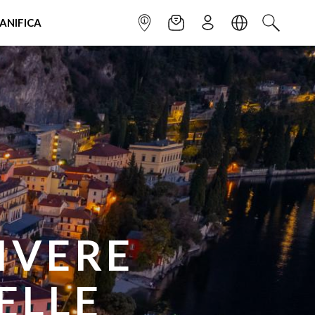
IANIFICA
INFOPOINT
NEWSLETTER
ISCRIVITI
LINGUA
CERCA
IVERE
RA IN
ELLE
OVE