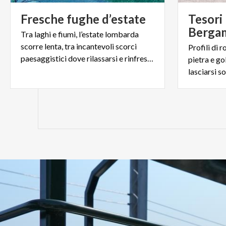
Fresche
fughe
d’estate
Tesori 
Bergam
Tra laghi e fiumi, l’estate lombarda
scorre lenta, tra incantevoli scorci
Profili di r
paesaggistici dove rilassarsi e rinfrescarsi.
pietra e go
lasciarsi s