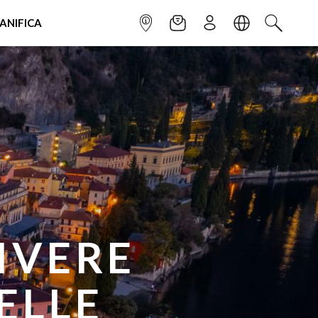
IANIFICA
INFOPOINT
NEWSLETTER
ISCRIVITI
LINGUA
CERCA
RA IN
OVE