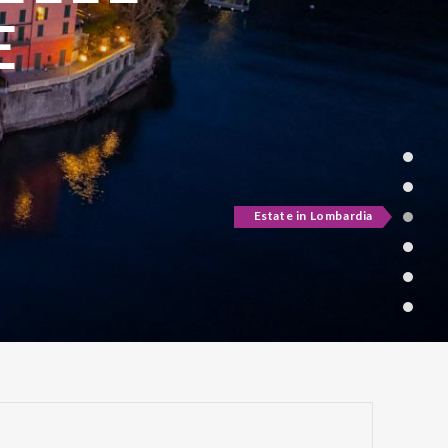
ATE
Active & green