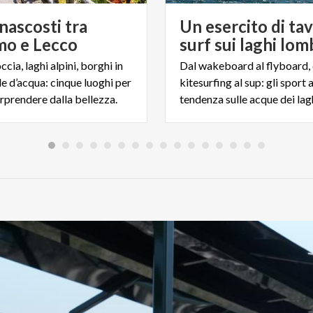
nascosti tra
Un esercito di ta
o e Lecco
surf sui laghi lom
occia, laghi alpini, borghi in
Dal wakeboard al flyboard, 
le d’acqua: cinque luoghi per
kitesurfing al sup: gli sport 
orprendere dalla bellezza.