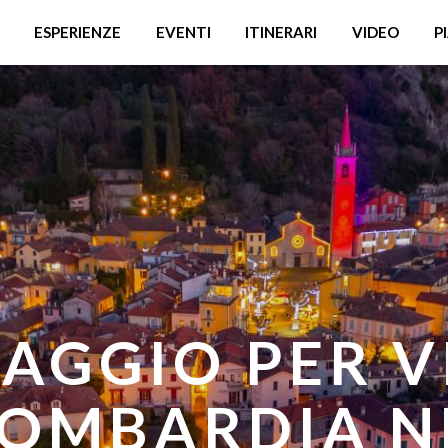
ESPERIENZE
EVENTI
ITINERARI
VIDEO
P
GI DI FRESCU
MBARDIA: D