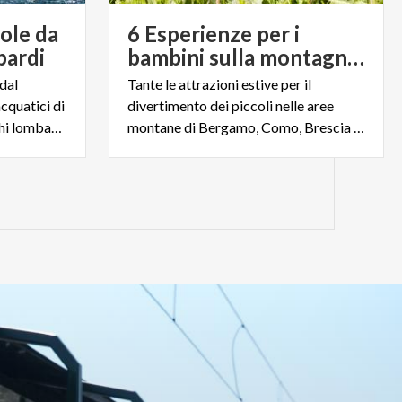
vole da
6 Esperienze per i
bardi
bambini sulla montagna lombarda
dal
Tante le attrazioni estive per il
acquatici di
divertimento dei piccoli nelle aree
tendenza sulle acque dei laghi lombardi
montane di Bergamo, Como, Brescia e Valtellina