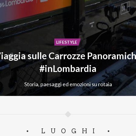
LIFESTYLE
iaggia sulle Carrozze Panoramic
#inLombardia
Storia,
paesaggi
ed
emozioni
su
rotaia
LUOGHI