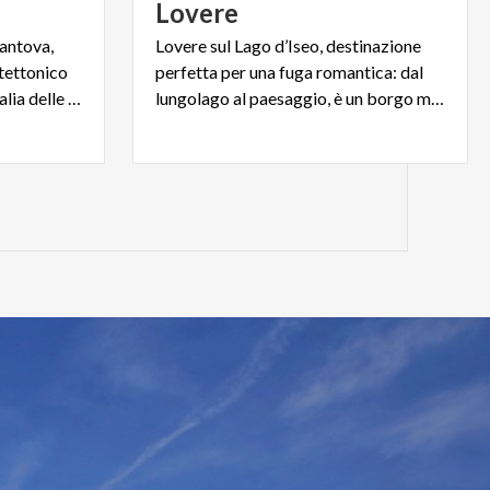
Lovere
antova,
Lovere sul Lago d’Iseo, destinazione
tettonico
perfetta per una fuga romantica: dal
più denso e ricco di tutta l'Italia delle signorie.
lungolago al paesaggio, è un borgo medievale tutto da scoprire