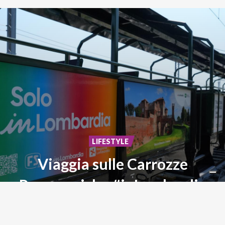
LIFESTYLE
Viaggia sulle Carrozze
Panoramiche #inLombardia
Storia,
paesaggi
ed
emozioni
su
rotaia