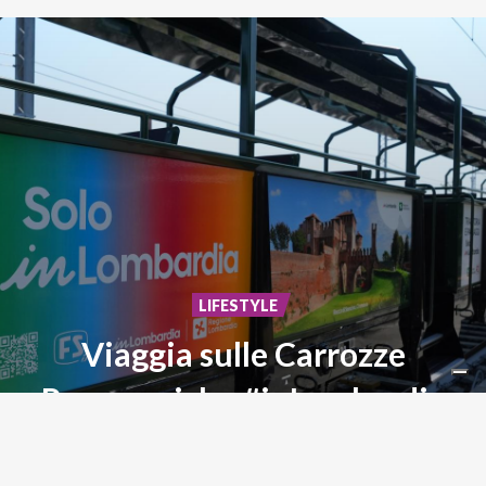
LIFESTYLE
Viaggia sulle Carrozze
Panoramiche #inLombardia
Storia,
paesaggi
ed
emozioni
su
rotaia