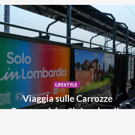
LIFESTYLE
Viaggia sulle Carrozze
Panoramiche #inLombardia
Storia,
paesaggi
ed
emozioni
su
rotaia