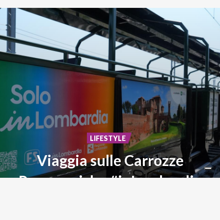
LIFESTYLE
Viaggia sulle Carrozze
Panoramiche #inLombardia
Storia,
paesaggi
ed
emozioni
su
rotaia